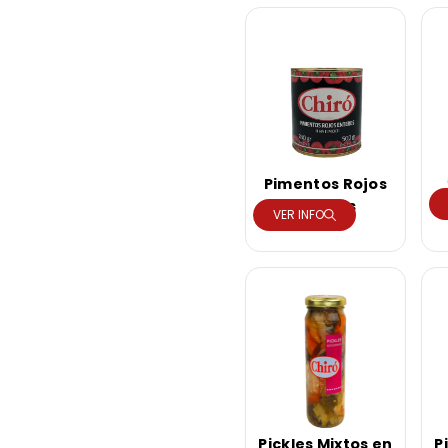
Pimentos Rojos
Enteros
VER INFO
Pickles Mixtos en
P