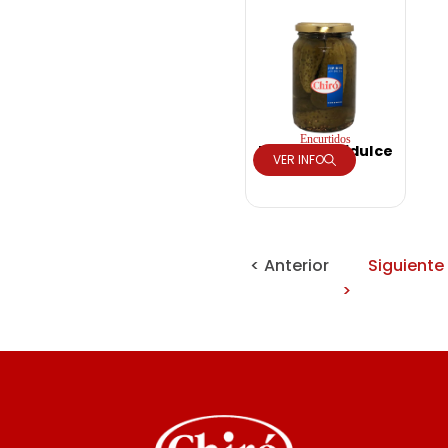
Encurtidos
Pepino Agridulce
VER INFO
< Anterior
Siguiente
>