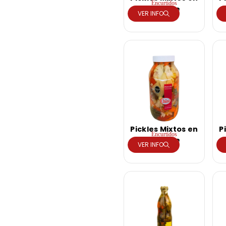
Encurtidos
Vinagre
VER INFO
Pickles Mixtos en
P
Encurtidos
Vinagre
VER INFO