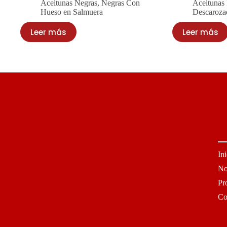
Aceitunas Negras
,
Negras Con
Aceitunas
Hueso en Salmuera
Descaroza
Leer más
Leer más
In
No
Pr
Co