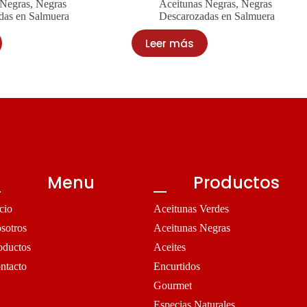
 Negras
,
Negras
Aceitunas Negras
,
Negras
das en Salmuera
Descarozadas en Salmuera
Leer más
Menu
Productos
icio
Aceitunas Verdes
sotros
Aceitunas Negras
oductos
Aceites
ntacto
Encurtidos
Gourmet
Especias Naturales