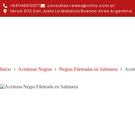
+541146510077
consultas.redes@chiro.com.ar
Yeruá 3112 San Justo La Matanza Buenos Aires Argentina.
Inicio
Aceitunas Negras
Negras Fileteadas en Salmuera
Aceit